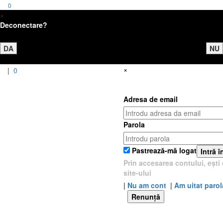
0
×
Deconectare?
DA
NU
×
|
0
Adresa de email
Parola
Pastrează-mă logat
Intră î
Prin accesarea contului, eșt
site-ului
|
Nu am cont
|
Am uitat parol
Renunță