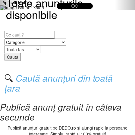
Toate anunțurile
Aplicatii Mobile
disponibile
Selectează categoria:
Selectează localitate:
🔍
Caută anunțuri din toată
țara
Publică anunț gratuit în câteva
secunde
Publică anunțuri gratuit pe DEDO.ro și ajungi rapid la persoane
interesate. Simplu, rapid și 100% gratuit!