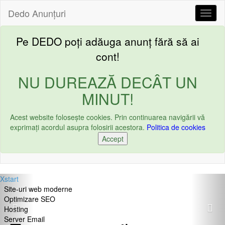
Dedo
Anunțuri
Toggl
Pe DEDO poți adăuga anunț fără să ai
cont!
NU DUREAZĂ DECÂT UN
MINUT!
Acest website foloseşte cookies. Prin continuarea navigării vă
exprimați acordul asupra folosirii acestora.
Politica de cookies
Accept
Previous
Nex
Xstart
Site-uri web moderne
Optimizare SEO
Hosting
Server Email