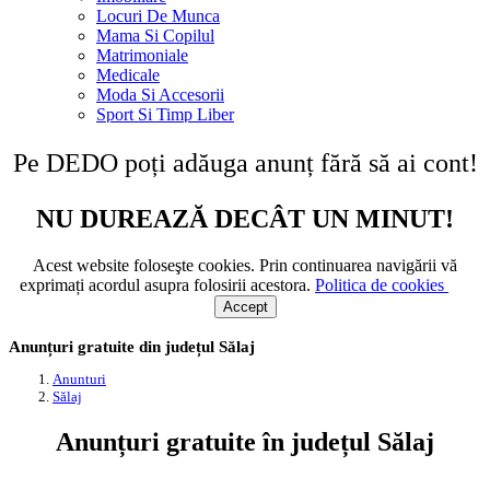
Ialomița
Locuri De Munca
Iași
Mama Si Copilul
Ilfov
Matrimoniale
Maramureș
Medicale
Mehedinți
Moda Si Accesorii
Mureș
Sport Si Timp Liber
Neamț
Servicii
Olt
Pe DEDO poți adăuga anunț fără să ai cont!
Prahova
Sălaj
Satu-Mare
NU DUREAZĂ DECÂT UN MINUT!
Sibiu
Suceava
Teleorman
Acest website foloseşte cookies. Prin continuarea navigării vă
Timiș
exprimați acordul asupra folosirii acestora.
Politica de cookies
Tulcea
Accept
Vâlcea
Vaslui
Anunțuri gratuite din județul Sălaj
Vrancea
Anunturi
Sălaj
Anunțuri gratuite în județul Sălaj