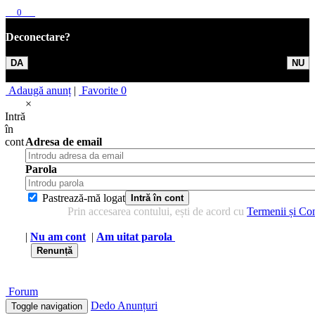
0
×
Deconectare?
DA
NU
Adaugă anunț
|
Favorite
0
×
Intră
în
cont
Adresa de email
Parola
Pastrează-mă logat
Intră în cont
Prin accesarea contului, ești de acord cu
Termenii și Con
|
Nu am cont
|
Am uitat parola
Renunță
Forum
Dedo
Anunțuri
Toggle navigation