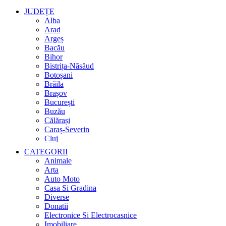
JUDEȚE
Alba
Arad
Argeș
Bacău
Bihor
Bistrița-Năsăud
Botoșani
Brăila
Brașov
București
Buzău
Călărași
Caraș-Severin
Cluj
Constanța
CATEGORII
Covasna
Animale
Dâmbovița
Arta
Dolj
Auto Moto
Galați
Casa Si Gradina
Giurgiu
Diverse
Gorj
Donatii
Harghita
Electronice Si Electrocasnice
Hunedoara
Imobiliare